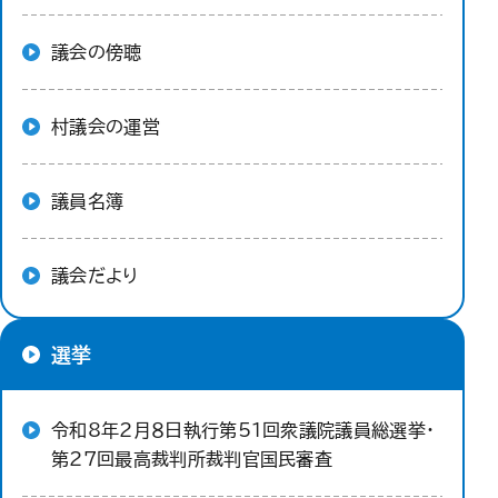
議会の傍聴
村議会の運営
議員名簿
議会だより
選挙
令和8年2月８日執行第51回衆議院議員総選挙・
第27回最高裁判所裁判官国民審査