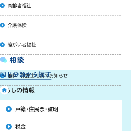
高齢者福祉
介護保険
障がい者福祉
相談
同じ分類から探す
無料 弁護士相談のお知らせ
くらしの情報
戸籍・住民票・証明
税金