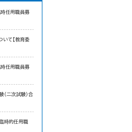
臨時任用職員募
ついて【教育委
臨時任用職員募
験（二次試験）合
臨時的任用職