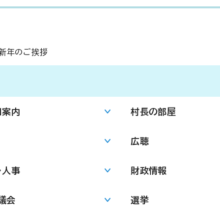
）新年のご挨拶
口案内
村長の部屋
広聴
・人事
財政情報
議会
選挙