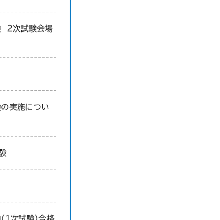
 ２次試験会場
験の実施につい
験
（1次試験）合格