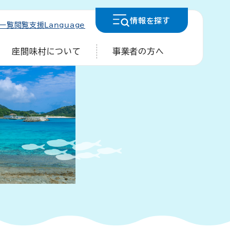
情報を
探す
一覧
閲覧支援
Language
座間味村について
事業者の方へ