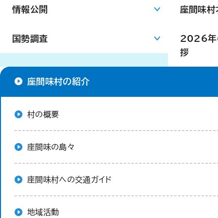
情報公開
座間味村
国勢調査
2026
拶
座間味村の紹介
村の概要
座間味の島々
座間味村への交通ガイド
地域活動