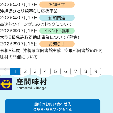
2026年07月17日
お知らせ
沖縄県ひとり親暮らし応援事業
2026年07月17日
船舶関連
高速船クイーンざまみのドックについて
2026年07月16日
イベント・募集
大型２種免許取得助成事業について（募集）
2026年07月15日
お知らせ
令和８年度 沖縄県立図書館主催 空飛ぶ図書館ｉｎ座間
味村の開催について
前へ
現在のページ
1
2
3
4
5
6
7
8
9
次へ
船舶のお問い合わせ先
098-987-2614