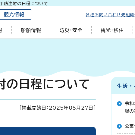
予防注射の日程について
観光情報
各種お問い合わせ先
組織
報
船舶情報
防災・安全
観光・移住
射の日程について
生活・
令和
[掲載開始日：
2025年05月27日
]
場の
公営