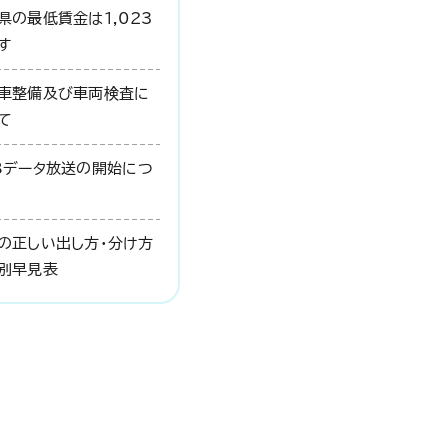
県の最低賃金は1,023
す
車整備及び車両検査に
て
Bデータ放送の開始につ
の正しい出し方・分け方
別早見表