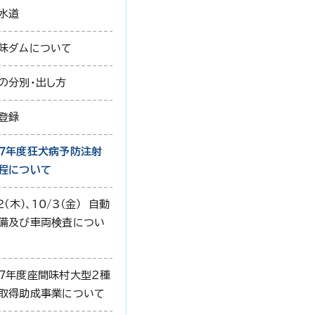
水道
味ダムについて
の分別・出し方
登録
7年度狂犬病予防注射
程について
2(木)、10/3(金) 自動
備及び車両検査につい
７年度座間味村大型２種
取得助成事業について