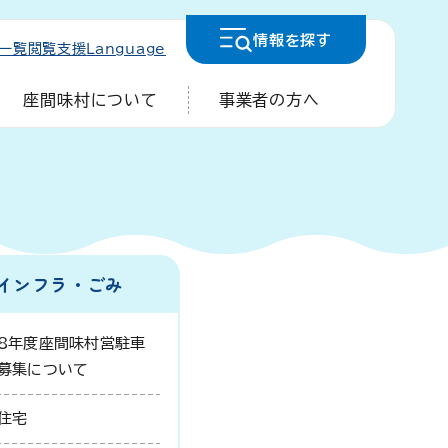
情報を
探す
一覧
閲覧支援
Language
座間味村について
事業者の方へ
インフラ・ごみ
8年度座間味村営駐車
募集について
住宅