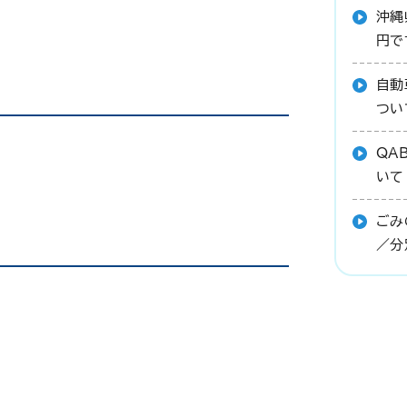
沖縄
円で
自動
つい
QA
いて
ごみ
／分