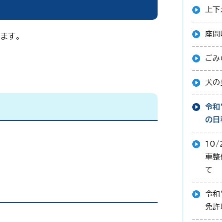
上下
座間
ます。
ごみ
ウィンドウで開きます）
犬の
令和
の日
10/
車整
て
令和
免許