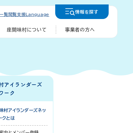
情報を
探す
一覧
閲覧支援
Language
座間味村について
事業者の方へ
村アイランダーズ
ワーク
味村アイランダーズネッ
ークとは
案内とメンバー登録