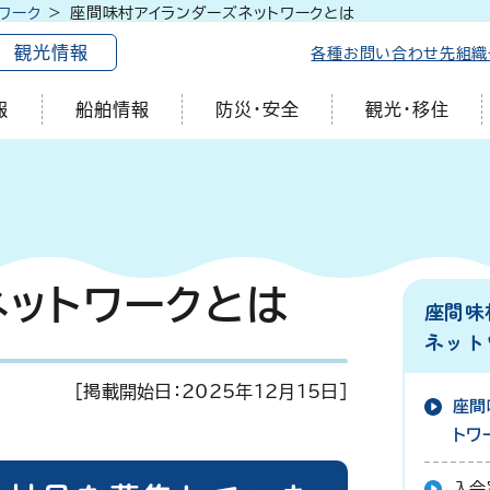
ワーク
座間味村アイランダーズネットワークとは
観光情報
各種お問い合わせ先
組織
報
船舶情報
防災・安全
観光・移住
ネットワークとは
座間味
ネット
[掲載開始日：
2025年12月15日
]
座間
トワ
入会