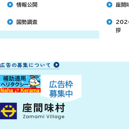
情報公開
座間
国勢調査
20
拶
広告の募集について