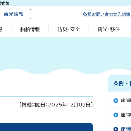
様式集
観光情報
各種お問い合わせ先
組織
報
船舶情報
防災・安全
観光・移住
条例・
座間
[掲載開始日：
2025年12月09日
]
座間
座間