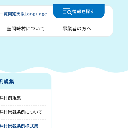
情報を
探す
一覧
閲覧支援
Language
座間味村について
事業者の方へ
例規集
味村例規集
味村景観条例について
味村景観条例様式集