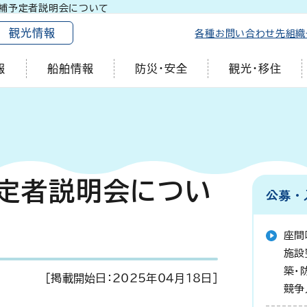
補予定者説明会について
観光情報
各種お問い合わせ先
組織
報
船舶情報
防災・安全
観光・移住
定者説明会につい
公募・
座間
施設
築・
[掲載開始日：
2025年04月18日
]
競争