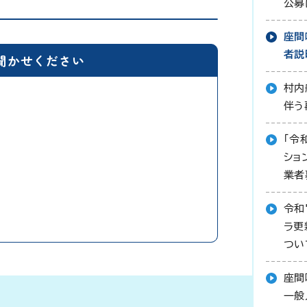
公募
座間
者説
聞かせください
村内
伴う
「令
ショ
業者
令和
ラ更
つい
座間
一般