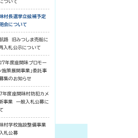
について
味村長選挙立候補予定
明会について
航路 旧みつしま売船に
再入札公示について
和7年度座間味プロモー
ン施策展開事業」委託事
募集のお知らせ
7年度座間味村防犯カメ
新事業 一般入札公募に
て
味村学校施設整備事業
入札公募