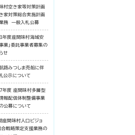
味村空き家等対策計画
き家対策総合実施計画
業務 一般入札公募
8年度座間味村海域安
事業」委託事業者募集の
らせ
航路みつしま売船に伴
札公示について
7年度 座間味村多層型
情報配信体制整備事業
の公募について
期座間味村人口ビジョ
総合戦略策定支援業務の