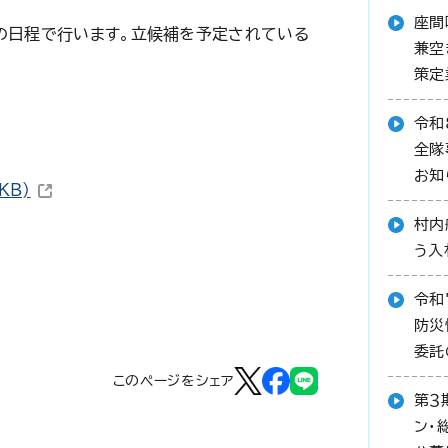
座間
の日程で行います。立候補を予定されている
兼空
策定
令和
全隊
お知
（新しいウィンドウで開きます）
KB)
村内
う入
令和
防災
委託
このページをシェア
第３
ン・