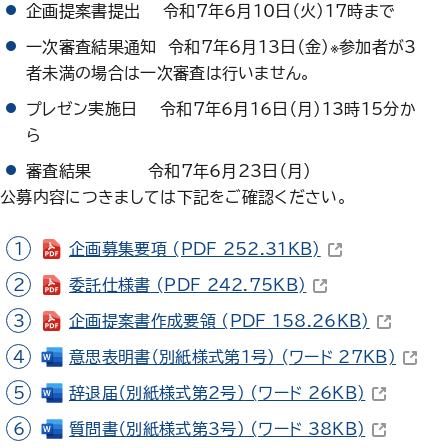
企画提案書提出 令和7年6月10日（火）17時まで
一次審査結果通知 令和7年6月13日（金）※参加者が3
者未満の場合は一次審査は行いません。
プレゼン実施日 令和7年6月16日（月）13時15分か
ら
審査結果 令和7年6月23日（月）
公募内容につきましては下記をご確認ください。
（新しいウィンド
企画募集要項
(PDF 252.31KB)
（新しいウィンドウ
委託仕様書
(PDF 242.75KB)
（新しいウ
企画提案書作成要領
(PDF 158.26KB)
（新し
意思表明書（別紙様式第1号）
(ワード 27KB)
（新しいウ
辞退届（別紙様式第2号）
(ワード 26KB)
（新しいウ
質問書（別紙様式第3号）
(ワード 38KB)