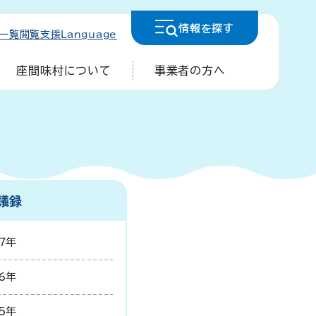
情報を
探す
一覧
閲覧支援
Language
座間味村について
事業者の方へ
議録
7年
6年
5年