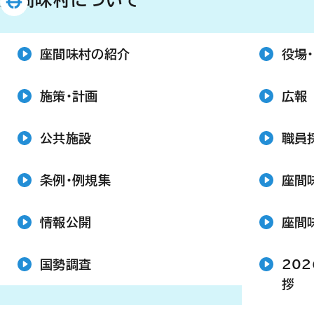
座間味村について
座間味村の紹介
役場
施策・計画
広報
公共施設
職員
条例・例規集
座間
情報公開
座間
国勢調査
20
拶