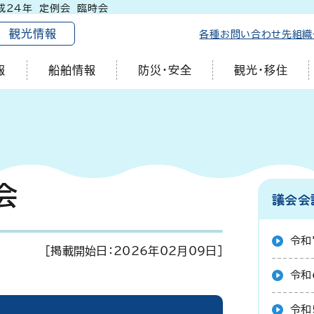
成24年 定例会 臨時会
観光情報
各種お問い合わせ先
組織
報
船舶情報
防災・安全
観光・移住
会
議会会
令和
[掲載開始日：
2026年02月09日
]
令和
令和